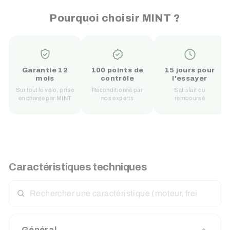
Pourquoi choisir MINT ?
Garantie 12
100 points de
15 jours pour
mois
contrôle
l'essayer
Sur tout le vélo, prise
Reconditionné par
Satisfait ou
en charge par MINT
nos experts
remboursé
Caractéristiques techniques
RECHERCHER
UNE
CARACTÉRISTIQUE
Général