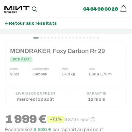
04 84 98 00 28
Pani
Recherche
Retour aux résultats
Passer
BON PLAN (-100€)
au
MONDRAKER
Foxy Carbon Rr 29
contenu
BON ÉTAT
Année
Matière cadre
Poids
Taille
2020
Carbone
14.0 kg
1,60 à 1,70 m
LIVRAISON EXPRESS
GARANTIE
mercredi 12 août
12 mois
1 999 €
6 879 €
neuf
−71%
Prix
Prix
Économisez
4 880 €
par rapport au prix neuf.
réduit
régulier