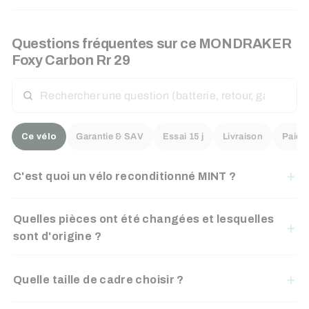
Questions fréquentes sur ce
MONDRAKER
Foxy Carbon Rr 29
RECHERCHER
UNE
QUESTION
Ce vélo
Garantie & SAV
Essai 15 j
Livraison
Paiem
C'est quoi un vélo reconditionné MINT ?
Quelles pièces ont été changées et lesquelles
sont d'origine ?
Quelle taille de cadre choisir ?