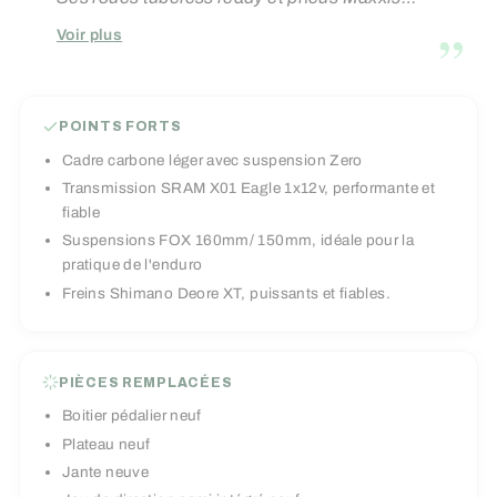
Minion assurent adhérence et résistance, tandis
”
Voir plus
que la tige de selle télescopique intégrée
optimise la polyvalence. Un choix parfait pour
les riders exigeants en quête de performance et
POINTS FORTS
de plaisir sur tous les terrains.
Cadre carbone léger avec suspension Zero
Transmission SRAM X01 Eagle 1x12v, performante et
fiable
Suspensions FOX 160mm/ 150mm, idéale pour la
pratique de l'enduro
Freins Shimano Deore XT, puissants et fiables.
PIÈCES REMPLACÉES
Boitier pédalier neuf
Plateau neuf
Jante neuve