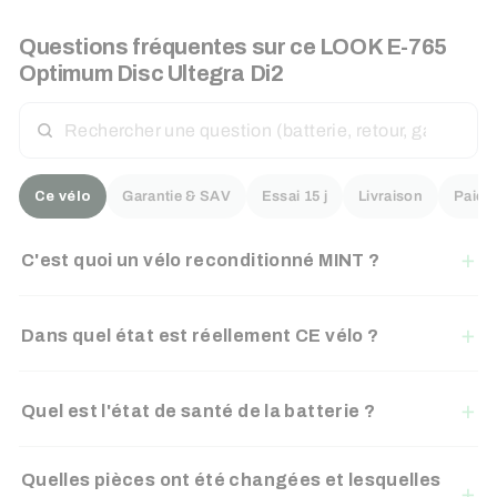
Questions fréquentes sur ce
LOOK
E-765
Optimum Disc Ultegra Di2
RECHERCHER
UNE
QUESTION
Ce vélo
Garantie & SAV
Essai 15 j
Livraison
Paiem
C'est quoi un vélo reconditionné MINT ?
Dans quel état est réellement CE vélo ?
Quel est l'état de santé de la batterie ?
Quelles pièces ont été changées et lesquelles