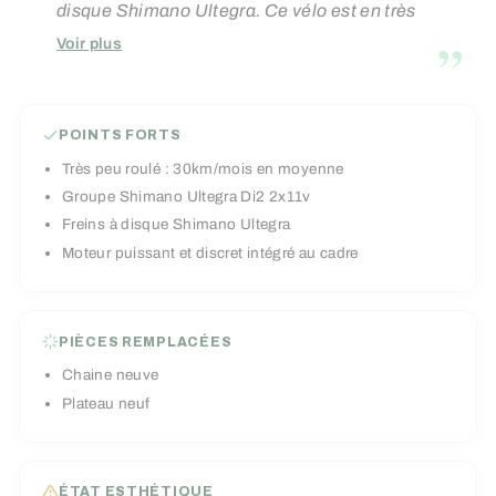
disque Shimano Ultegra. Ce vélo est en très
”
bon état esthétique puisqu'il n'a que très peu
Voir plus
roulé : environ 30km/mois en moyenne. Son
moteur puissant de 60Nm et sa batterie de
250Wh discrets vous assureront une autonomie
POINTS FORTS
allant jusqu'à 100km, de quoi bien élargir votre
Très peu roulé : 30km/mois en moyenne
terrain de jeu !
Groupe Shimano Ultegra Di2 2x11v
Freins à disque Shimano Ultegra
Moteur puissant et discret intégré au cadre
PIÈCES REMPLACÉES
Chaine neuve
Plateau neuf
ÉTAT ESTHÉTIQUE