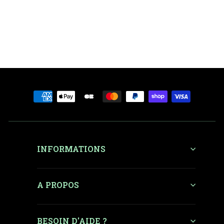
3 249 €
7 699 € neuf
-58%
Prix régulier
Prix réduit
INFORMATIONS
A PROPOS
BESOIN D'AIDE ?