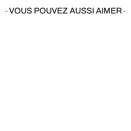
VOUS POUVEZ AUSSI AIMER
Vendu
LOOK
E-765 Optimum Disc Ultegra Di2
2019
1500km
De 1.85m à 2.0m
Nm
250Wh