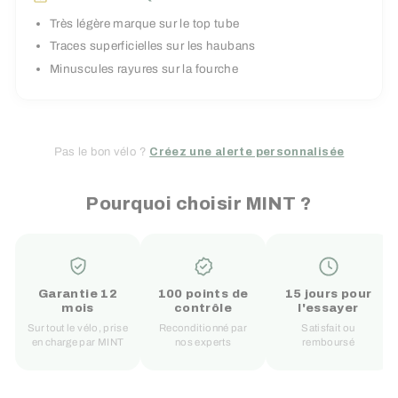
Très légère marque sur le top tube
Traces superficielles sur les haubans
Minuscules rayures sur la fourche
Pas le bon vélo ?
Créez une alerte personnalisée
Pourquoi choisir MINT ?
Garantie 12
100 points de
15 jours pour
mois
contrôle
l'essayer
Sur tout le vélo, prise
Reconditionné par
Satisfait ou
en charge par MINT
nos experts
remboursé