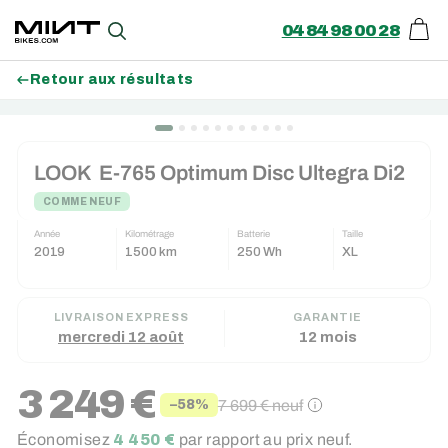
04 84 98 00 28
Pani
Recherche
Retour aux résultats
Passer
au
LOOK
E-765 Optimum Disc Ultegra Di2
contenu
COMME NEUF
Année
Kilométrage
Batterie
Taille
2019
1500 km
250 Wh
XL
LIVRAISON EXPRESS
GARANTIE
mercredi 12 août
12 mois
3 249 €
7 699 €
neuf
−58%
Prix
Prix
Économisez
4 450 €
par rapport au prix neuf.
réduit
régulier