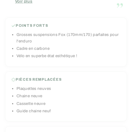
”
Voir plus
affronter les bike parks ou s'amuser en
montagne !
POINTS FORTS
Grosses suspensions Fox (170mm/170) parfaites pour
l'enduro
Cadre en carbone
Vélo en superbe état esthétique !
PIÈCES REMPLACÉES
Plaquettes neuves
Chaine neuve
Cassette neuve
Guide chaine neuf