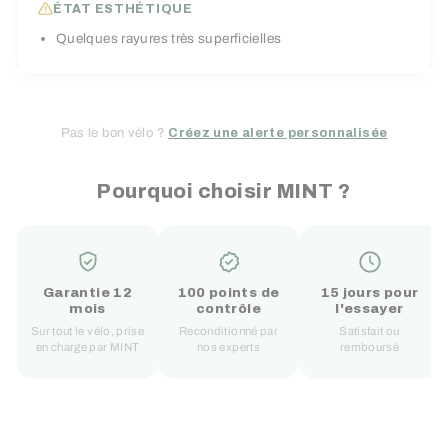
ÉTAT ESTHÉTIQUE
Quelques rayures très superficielles
Pas le bon vélo ?
Créez une alerte personnalisée
Pourquoi choisir MINT ?
Garantie 12
100 points de
15 jours pour
mois
contrôle
l'essayer
Sur tout le vélo, prise
Reconditionné par
Satisfait ou
en charge par MINT
nos experts
remboursé