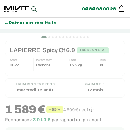
04 84 98 00 28
Pani
Recherche
Retour aux résultats
Passer
BON PLAN (-150€)
au
LAPIERRE
Spicy Cf 6.9
contenu
TRÈS BON ÉTAT
Année
Matière cadre
Poids
Taille
2022
Carbone
15.5 kg
XL
LIVRAISON EXPRESS
GARANTIE
mercredi 12 août
12 mois
1 589 €
4 599 €
neuf
−65%
Prix
Prix
Économisez
3 010 €
par rapport au prix neuf.
réduit
régulier