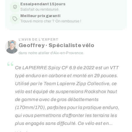
Essai pendant 15 jours
Satisfait ou remboursé.
Meilleur prix garanti
Trouvé moins cher ? On rembourse !
L'AVIS DE L'EXPERT
Geoffrey · Spécialiste vélo
dans notre atelier d'Aix-en-Provence.
“
Ce LAPIERRE Spicy CF 6.9 de 2022 est un VTT
typé enduro en carbone et monté en 29 pouces.
Utilisé par le Team Lapierre Zipp Collective, ce
vélo est
équipé de suspensions Rockshox haut
de gamme avec de gros débattements
(170mm/170), parfaites pour la pratique enduro,
qui vous permettrons d'affronter les terrains les
plus engagés sans difficulté. Ce vélo est en
superbe état esthétique ! Parfait pour aller