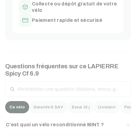
Collecte ou dépôt gratuit de votre
vélo
Paiement rapide et sécurisé
Questions fréquentes sur ce
LAPIERRE
Spicy Cf 6.9
RECHERCHER
UNE
QUESTION
Ce vélo
Garantie & SAV
Essai 15 j
Livraison
Paiem
C'est quoi un vélo reconditionné MINT ?