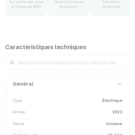
Sur tout le vélo, prise
Reconditionné par
Satisfait ou
en charge par MINT
nos experts
remboursé
Caractéristiques techniques
RECHERCHER
UNE
CARACTÉRISTIQUE
Général
Type
Électrique
Année
2023
Genre
Unisexe