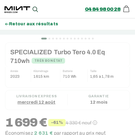
04 84 98 00 28
Pani
Recherche
Retour aux résultats
Passer
BON PLAN (-400€)
au
SPECIALIZED
Turbo Tero 4.0 Eq
contenu
710wh
TRÈS BON ÉTAT
Année
Kilométrage
Batterie
Taille
2023
1615 km
710 Wh
1,65 à 1,78 m
LIVRAISON EXPRESS
GARANTIE
mercredi 12 août
12 mois
1 699 €
4 330 €
neuf
−61%
Prix
Prix
Économisez
2 631 €
par rapport au prix neuf.