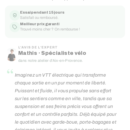
réduit
régulier
Essai pendant 15 jours
Satisfait ou remboursé.
Meilleur prix garanti
Trouvé moins cher ? On rembourse !
L'AVIS DE L'EXPERT
Mathis · Spécialiste vélo
dans notre atelier d'Aix-en-Provence.
“
Imaginez un VTT électrique qui transforme
chaque sortie en un pur moment de liberté.
Puissant et fluide, il vous propulse sans effort
sur les sentiers comme en ville, tandis que sa
suspension et ses freins précis vous offrent un
confort et un contrôle parfaits. Déjà équipé pour
le quotidien avec garde-boue, porte-bagages et
éclairage intégré, il vous invite à explorer plus