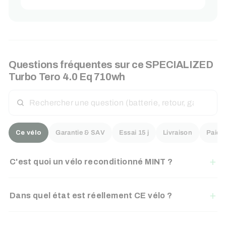
Questions fréquentes sur ce
SPECIALIZED
Turbo Tero 4.0 Eq 710wh
RECHERCHER
UNE
QUESTION
Ce vélo
Garantie & SAV
Essai 15 j
Livraison
Paiem
C'est quoi un vélo reconditionné MINT ?
Dans quel état est réellement CE vélo ?