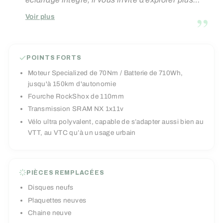
loin, profiter de chaque instant et ressentir le
”
Voir plus
vrai plaisir de rouler sans limites.
POINTS FORTS
Moteur Specialized de 70Nm / Batterie de 710Wh,
jusqu'à 150km d'autonomie
Fourche RockShox de 110mm
Transmission SRAM NX 1x11v
Vélo ultra polyvalent, capable de s’adapter aussi bien au
VTT, au VTC qu’à un usage urbain
PIÈCES REMPLACÉES
Disques neufs
Plaquettes neuves
Chaine neuve