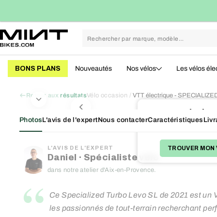
Passer
conomies en moyenne
113kg CO₂ évités vs. neuf
au
contenu
BONS PLANS
Nouveautés
Nos vélos
Les vélos éle
Vélo occasion
VTT électrique - SPECIALIZED
Retour aux résultats
Victim
Photos
L'avis de l'expert
Nous contacter
Caractéristiques
Livr
BON PLAN (-200€)
Nous avons d'autres bons
TROUVER MON 
L'AVIS DE L'EXPERT
Daniel · Spécialiste vélo
dans notre atelier d'Aix-en-Provence.
“
Ce Specialized Turbo Levo SL de 2021 est un
les passionnés de tout-terrain recherchant pe