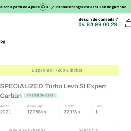
raison à partir de 4 jours
15 jours pour changer d'avis et 1 an de garantie
Besoin de conseils ?
04 84 98 00 28
log
En promo :
-200 €
inclus
SPECIALIZED
Turbo Levo Sl Expert
Carbon
TRÈS BON ÉTAT
Année
Kilométrage
Batterie
Taille
2021
12785 km
320 Wh
L
LIVRAISON EXPRESS
GARANTIE