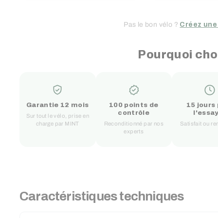
Pas le bon vélo ?
Créez une
Pourquoi cho
Garantie 12 mois
100 points de
15 jours
contrôle
l'essa
Sur tout le vélo, prise en
charge par MINT
Reconditionné par nos
Satisfait ou 
experts
Caractéristiques techniques
RECHERCHER