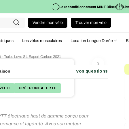
Le reconditionnement MINT Bikes
Liv
Vendre mon vélo
Trouver mon vélo
Recherche
ctriques
Les vélos musculaires
Location Longue Durée
B
 - Turbo Levo SL Expert Carbon 2021
e de son succès !
aison
Vos questions
 plans qui correspondent à votre besoin.
VÉLO
CRÉER UNE ALERTE
 VTT électrique haut de gamme conçu pour
rformance et légèreté. Avec son moteur