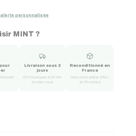
 alerte personnalisée
isir MINT ?
 pour
Livraison sous 3
Reconditionné en
yer
jours
France
remboursé
200 boutiques à 30 min
Dans notre atelier d'Aix-
de chez vous
en-Provence