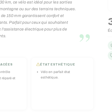
0 km, ce vélo est idéal pour les sorties
n montagne ou sur des terrains techniques.
de 150 mm garantissent confort et
ants. Parfait pour ceux qui souhaitent
Pr
Pr
”
 l'assistance électrique pour plus de
É
ré
ré
nts.
LACÉES
ÉTAT ESTHÉTIQUE
ontrôle
Vélo en parfait état
esthétique.
 réparé et