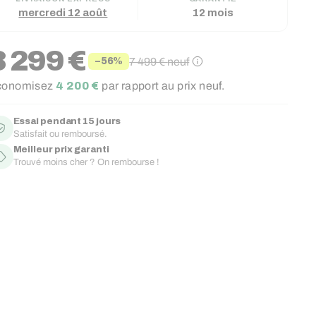
mercredi 12 août
12 mois
3 299 €
7 499 €
neuf
−56%
ix
ix
conomisez
4 200 €
par rapport au prix neuf.
duit
gulier
Essai pendant 15 jours
Satisfait ou remboursé.
Meilleur prix garanti
Trouvé moins cher ? On rembourse !