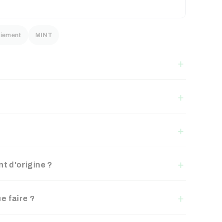
iement
MINT
t d'origine ?
ue faire ?