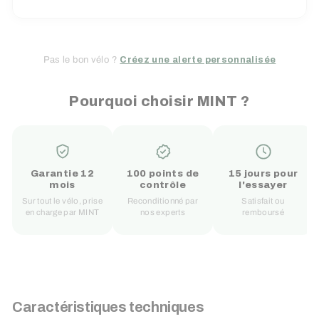
Pas le bon vélo ?
Créez une alerte personnalisée
Pourquoi choisir MINT ?
Garantie 12
100 points de
15 jours pour
mois
contrôle
l'essayer
Sur tout le vélo, prise
Reconditionné par
Satisfait ou
en charge par MINT
nos experts
remboursé
Caractéristiques techniques