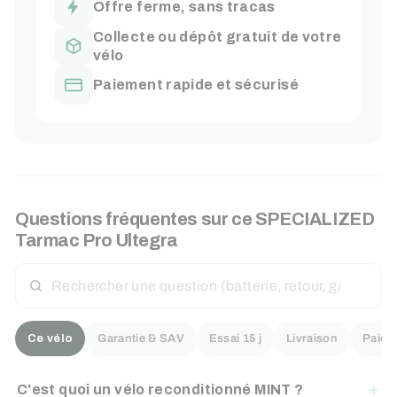
Offre ferme, sans tracas
Collecte ou dépôt gratuit de votre
vélo
Paiement rapide et sécurisé
Questions fréquentes sur ce
SPECIALIZED
Tarmac Pro Ultegra
RECHERCHER
UNE
QUESTION
Ce vélo
Garantie & SAV
Essai 15 j
Livraison
Paiem
C'est quoi un vélo reconditionné MINT ?