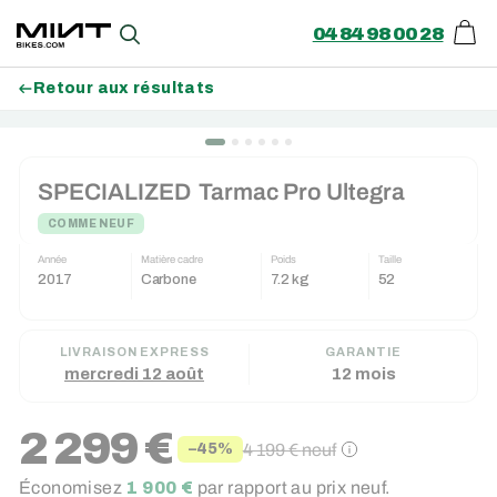
04 84 98 00 28
Pani
Recherche
Retour aux résultats
Passer
au
SPECIALIZED
Tarmac Pro Ultegra
contenu
COMME NEUF
Année
Matière cadre
Poids
Taille
2017
Carbone
7.2 kg
52
LIVRAISON EXPRESS
GARANTIE
mercredi 12 août
12 mois
2 299 €
4 199 €
neuf
−45%
Prix
Prix
Économisez
1 900 €
par rapport au prix neuf.
réduit
régulier