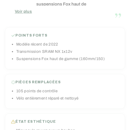
suspensions Fox haut de
”
gamme avec un débattement
Voir plus
de 160mm à l'avant et 150mm
à l'arrière vous apporterons un
confort et une réactivité hors
POINTS FORTS
pair. Son cadre apporte une
rigidité parfaitement dosée au
Modèle récent de 2022
vélo, et une maniabilité
Transmission SRAM NX 1x12v
impressionnante. Il dispose
Suspensions Fox haut de gamme (160mm/150)
d'une transmission fiable et
efficace en mono-plateau
SRAM NX Eagle 1x12v ainsi
que de puissants freins à
PIÈCES REMPLACÉES
disque SRAM code R.
105 points de contrôle
Vélo entièrement réparé et nettoyé
ÉTAT ESTHÉTIQUE