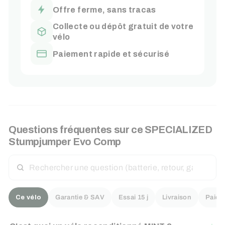
Offre ferme, sans tracas
Collecte ou dépôt gratuit de votre
vélo
Paiement rapide et sécurisé
Questions fréquentes sur ce
SPECIALIZED
Stumpjumper Evo Comp
RECHERCHER
UNE
QUESTION
Ce vélo
Garantie & SAV
Essai 15 j
Livraison
Paiem