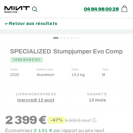
04 84 98 00 28
Pani
Recherche
Retour aux résultats
Passer
au
SPECIALIZED
Stumpjumper Evo Comp
contenu
TRÈS BON ÉTAT
Année
Matière cadre
Poids
Taille
2022
Aluminium
15.0 kg
M
LIVRAISON EXPRESS
GARANTIE
mercredi 12 août
12 mois
2 399 €
4 500 €
neuf
−47%
Prix
Prix
Économisez
2 101 €
par rapport au prix neuf.
réduit
régulier