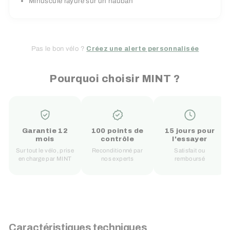
Minuscule rayure sur un hauban
Pas le bon vélo ?
Créez une alerte personnalisée
Pourquoi choisir MINT ?
Garantie 12
100 points de
15 jours pour
mois
contrôle
l'essayer
Sur tout le vélo, prise
Reconditionné par
Satisfait ou
en charge par MINT
nos experts
remboursé
Caractéristiques techniques