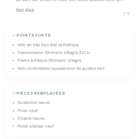
Paris-Roubaix, notamment grâce à sa
”
Voir plus
suspension Future Shock et ses roues DT R460
ultra robustes.
POINTS FORTS
Vélo en très bon état esthétique
Transmission Shimano Ultegra 2x11v
Freins à disque Shimano Ultegra
Vélo confortable (suspension de guidon etc)
PIÈCES REMPLACÉES
Guidoline neuve
Pneu neuf
Chaine neuve
Rotor plateau neuf