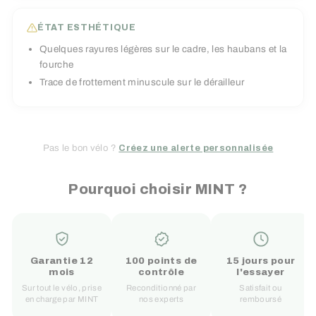
ÉTAT ESTHÉTIQUE
Quelques rayures légères sur le cadre, les haubans et la
fourche
Trace de frottement minuscule sur le dérailleur
Pas le bon vélo ?
Créez une alerte personnalisée
Pourquoi choisir MINT ?
Garantie 12
100 points de
15 jours pour
mois
contrôle
l'essayer
Sur tout le vélo, prise
Reconditionné par
Satisfait ou
en charge par MINT
nos experts
remboursé