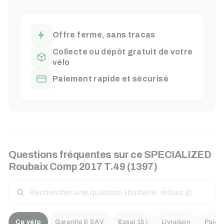
Offre ferme, sans tracas
Collecte ou dépôt gratuit de votre
vélo
Paiement rapide et sécurisé
Questions fréquentes sur ce SPECIALIZED
Roubaix Comp 2017 T.49 (1397)
RECHERCHER
UNE
QUESTION
Ce vélo
Garantie & SAV
Essai 15 j
Livraison
Paiem