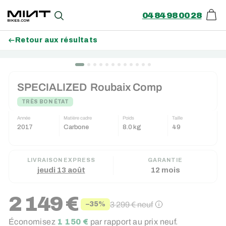
04 84 98 00 28
Pani
Recherche
Retour aux résultats
Passer
au
SPECIALIZED
Roubaix Comp
contenu
TRÈS BON ÉTAT
Année
Matière cadre
Poids
Taille
2017
Carbone
8.0 kg
49
LIVRAISON EXPRESS
GARANTIE
jeudi 13 août
12 mois
2 149 €
3 299 €
neuf
−35%
Prix
Prix
Économisez
1 150 €
par rapport au prix neuf.
réduit
régulier