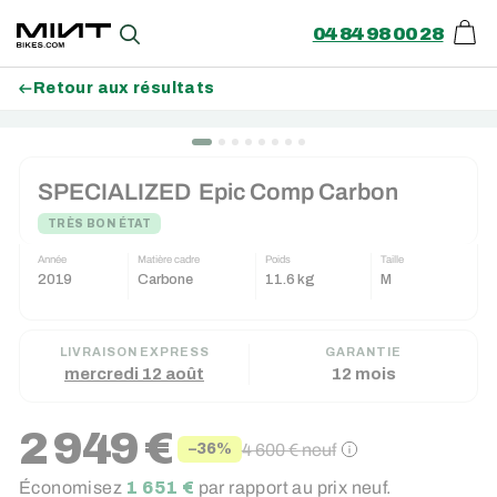
04 84 98 00 28
Pani
Recherche
Retour aux résultats
Passer
au
SPECIALIZED
Epic Comp Carbon
contenu
TRÈS BON ÉTAT
Année
Matière cadre
Poids
Taille
2019
Carbone
11.6 kg
M
LIVRAISON EXPRESS
GARANTIE
mercredi 12 août
12 mois
2 949 €
4 600 €
neuf
−36%
Prix
Prix
Économisez
1 651 €
par rapport au prix neuf.
réduit
régulier