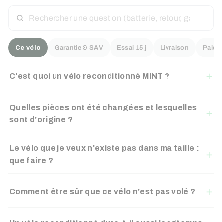
RECHERCHER
UNE
QUESTION
Ce vélo
Garantie & SAV
Essai 15 j
Livraison
Paiem
C'est quoi un vélo reconditionné MINT ?
Quelles pièces ont été changées et lesquelles
sont d'origine ?
Le vélo que je veux n'existe pas dans ma taille :
que faire ?
Comment être sûr que ce vélo n'est pas volé ?