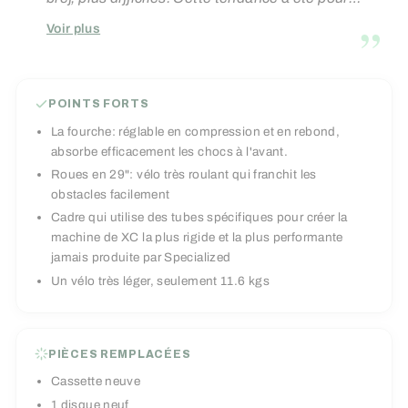
Specialized l'occasion de faire quelque chose
”
Voir plus
de spécial, dont les utilisateurs, coureurs de
coupe du monde ou simples amateurs de XC,
bénéficieront. Sa transmission monoplateau 11
POINTS FORTS
vitesses est facile de prise en main et sera d'une
La fourche: réglable en compression et en rebond,
grande efficacité!
absorbe efficacement les chocs à l'avant.
Roues en 29": vélo très roulant qui franchit les
obstacles facilement
Cadre qui utilise des tubes spécifiques pour créer la
machine de XC la plus rigide et la plus performante
jamais produite par Specialized
Un vélo très léger, seulement 11.6 kgs
PIÈCES REMPLACÉES
Cassette neuve
1 disque neuf