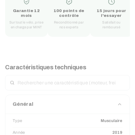
Garantie 12
100 points de
15 jours pour
mois
contrôle
l'essayer
Sur tout le vélo, prise
Reconditionné par
Satisfait ou
en charge par MINT
nos experts
remboursé
Caractéristiques techniques
RECHERCHER
UNE
CARACTÉRISTIQUE
Général
Type
Musculaire
Année
2019