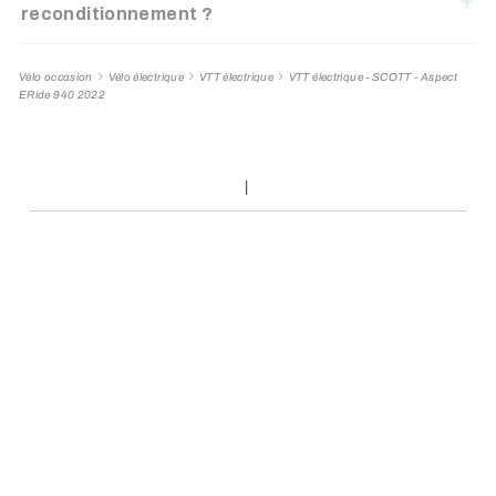
reconditionnement ?
Vélo occasion
Vélo électrique
VTT électrique
VTT électrique - SCOTT - Aspect
ERide 940 2022