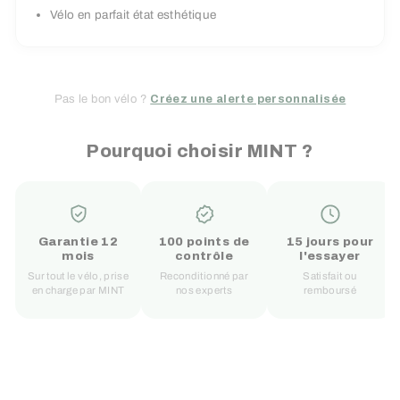
Vélo en parfait état esthétique
Pas le bon vélo ?
Créez une alerte personnalisée
Pourquoi choisir MINT ?
Garantie 12
100 points de
15 jours pour
mois
contrôle
l'essayer
Sur tout le vélo, prise
Reconditionné par
Satisfait ou
en charge par MINT
nos experts
remboursé