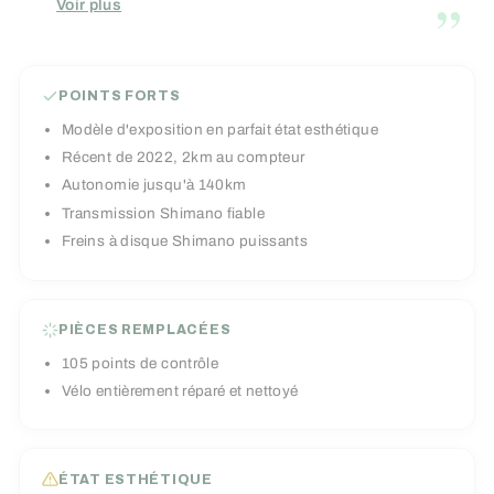
”
Voir plus
jusqu'à 140km, parfait lorsque les dernières
montées deviennent un peu trop raides, ou
simplement pour rallonger vos sorties ! Sa
POINTS FORTS
transmission Shimano fiable et robuste vous
Modèle d'exposition en parfait état esthétique
garantis un passage des vitesses fiable et
Récent de 2022, 2km au compteur
efficace tandis que ses freins à disque Shimano
Autonomie jusqu'à 140km
assurent des freinages puissants.
Transmission Shimano fiable
Freins à disque Shimano puissants
PIÈCES REMPLACÉES
105 points de contrôle
Vélo entièrement réparé et nettoyé
ÉTAT ESTHÉTIQUE