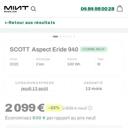
04 84 98 00 28
Pani
Recherche
Retour aux résultats
Passer
au
SCOTT
Aspect Eride 940
contenu
COMME NEUF
Année
Kilométrage
Batterie
Taille
2022
2 km
500 Wh
M
LIVRAISON EXPRESS
GARANTIE
jeudi 13 août
12 mois
2 099 €
2 699 €
neuf
−22%
Prix
Prix
Économisez
600 €
par rapport au prix neuf.
réduit
régulier