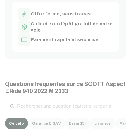
Offre ferme, sans tracas
Collecte ou dépôt gratuit de votre
vélo
Paiement rapide et sécurisé
Questions fréquentes sur ce SCOTT Aspect
ERide 940 2022 M 2133
RECHERCHER
UNE
QUESTION
Ce vélo
Garantie & SAV
Essai 15 j
Livraison
Paiem