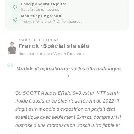
Essai pendant 15 jours
Satisfait ou remboursé.
Meilleur prix garanti
Trouvé moins cher ? On rembourse !
L'AVIS DE L'EXPERT
Franck · Spécialiste vélo
dans notre atelier d'Aix-en-Provence.
“
Modèle d'exposition en parfait état esthétique
!
Ce SCOTT Aspect ERide 940 est un VTT semi-
rigide à assistance électrique récent de 2022. Il
s'agit d'un modèle d'exposition en parfait état
esthétique avec seulement 2km au compteur ! Il
dispose d'une motorisation Bosch ultra fiable et
performante, vous offrant une autonomie allant