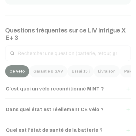
Questions fréquentes sur ce
LIV
Intrigue X
E+ 3
RECHERCHER
UNE
QUESTION
Ce vélo
Garantie & SAV
Essai 15 j
Livraison
Paiem
C'est quoi un vélo reconditionné MINT ?
Dans quel état est réellement CE vélo ?
Quel est l'état de santé de la batterie ?