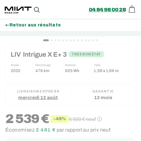
04 84 98 00 28
Pani
Recherche
Retour aux résultats
Passer
BON PLAN (-150€)
au
LIV
Intrigue X E+ 3
contenu
TRÈS BON ÉTAT
Année
Kilométrage
Batterie
Taille
2022
479 km
625 Wh
1,58 à 1,69 m
LIVRAISON EXPRESS
GARANTIE
mercredi 12 août
12 mois
2 539 €
5 000 €
neuf
−49%
Prix
Prix
Économisez
2 461 €
par rapport au prix neuf.
réduit
régulier