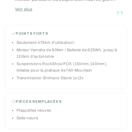
et sa géométrie réglable offrent un pilotage
”
Voir plus
précis, stable et joueur. Il s’adapte à votre
terrain comme à votre style, pour que vous
n’ayez plus qu’à rouler, respirer… et profiter.
POINTS FORTS
Avec seulement 479 km au compteur, il est
Seulement 479km d'utilisation!
presque neuf, prêt à vous suivre encore
Moteur Yamaha de 80Nm / Batterie de 625Wh, jusqu'à
longtemps dans toutes vos aventures. Ce n’est
120km d'autonomie
pas juste un vélo. C’est votre nouveau
Suspensions RockShox/FOX (150mm,140mm),
idéales pour la pratique de l'All-Mountain
partenaire de liberté.
Transmission Shimano Deore 1x12v
PIÈCES REMPLACÉES
Plaquettes neuves
Selle neuve