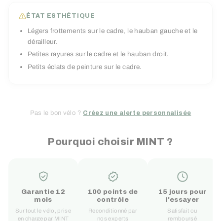
ÉTAT ESTHÉTIQUE
Légers frottements sur le cadre, le hauban gauche et le
dérailleur.
Petites rayures sur le cadre et le hauban droit.
Petits éclats de peinture sur le cadre.
Pas le bon vélo ?
Créez une alerte personnalisée
Pourquoi choisir MINT ?
Garantie 12
100 points de
15 jours pour
mois
contrôle
l'essayer
Sur tout le vélo, prise
Reconditionné par
Satisfait ou
en charge par MINT
nos experts
remboursé