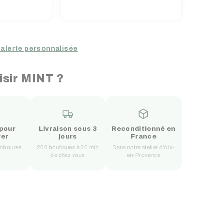
 alerte personnalisée
isir MINT ?
 pour
Livraison sous 3
Reconditionné en
yer
jours
France
remboursé
200 boutiques à 30 min
Dans notre atelier d'Aix-
de chez vous
en-Provence