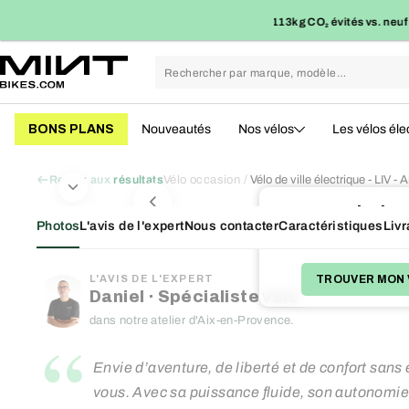
Passer
conomies en moyenne
113kg CO₂ évités vs. neuf
au
contenu
BONS PLANS
Nouveautés
Nos vélos
Les vélos éle
Vélo occasion
Vélo de ville électrique - LIV -
Retour aux résultats
Victim
Photos
L'avis de l'expert
Nous contacter
Caractéristiques
Livr
Nous avons d'autres bons
TROUVER MON 
L'AVIS DE L'EXPERT
Daniel · Spécialiste vélo
dans notre atelier d'Aix-en-Provence.
“
Envie d’aventure, de liberté et de confort sans 
vous. Avec sa puissance fluide, son autonomie