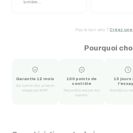
lumière...
Pas le bon vélo ?
Créez une
Pourquoi cho
Garantie 12 mois
100 points de
15 jours
contrôle
l'essa
Sur tout le vélo, prise en
charge par MINT
Reconditionné par nos
Satisfait ou 
experts