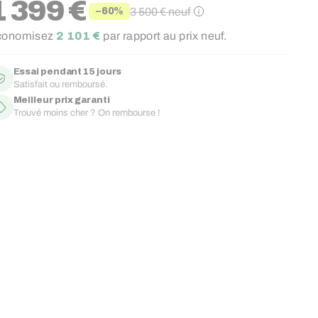
1 399 €
3 500 €
neuf
−60%
ix
ix
conomisez
2 101 €
par rapport au prix neuf.
duit
gulier
Essai pendant 15 jours
Satisfait ou remboursé.
Meilleur prix garanti
Trouvé moins cher ? On rembourse !