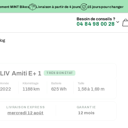
raison à partir de 4 jours
15 jours pour changer d'avis et 1 an de garantie
Besoin de conseils ?
04 84 98 00 28
log
LIV
Amiti E+ 1
TRÈS BON ÉTAT
Année
Kilométrage
Batterie
Taille
2022
1188 km
625 Wh
1,58 à 1,69 m
LIVRAISON EXPRESS
GARANTIE
mercredi 12 août
12 mois