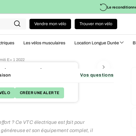
Le reconditionnement MINT Bikes
Liv
Vendre mon vélo
Trouver mon vélo
Recherche
ctriques
Les vélos musculaires
Location Longue Durée
B
 Amiti E+ 1 2022
e de son succès !
aison
Vos questions
 plans qui correspondent à votre besoin.
VÉLO
CRÉER UNE ALERTE
effort ? Ce VTC électrique est fait pour
 généreuse et son équipement complet, il