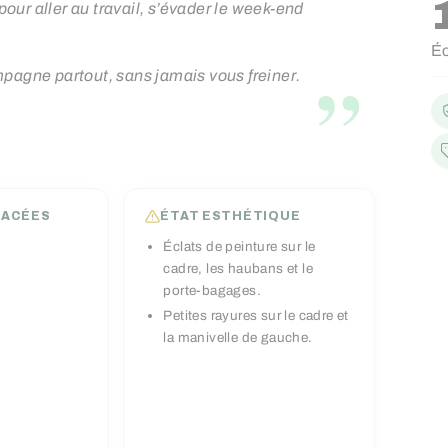
 pour aller au travail, s’évader le week-end
Pr
Pr
É
ré
ré
”
pagne partout, sans jamais vous freiner.
LACÉES
ÉTAT ESTHÉTIQUE
Éclats de peinture sur le
cadre, les haubans et le
porte-bagages.
Petites rayures sur le cadre et
la manivelle de gauche.