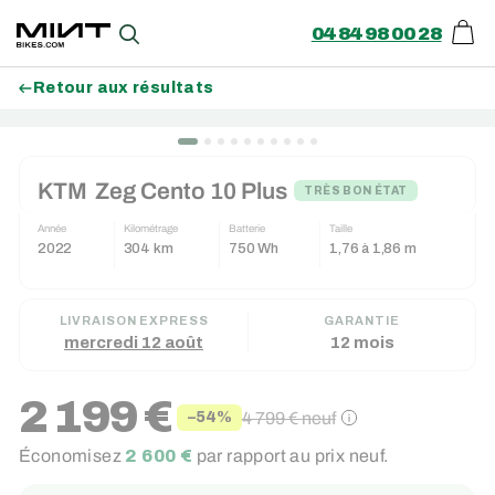
04 84 98 00 28
Pani
Recherche
Retour aux résultats
Passer
au
KTM
Zeg Cento 10 Plus
contenu
TRÈS BON ÉTAT
Année
Kilométrage
Batterie
Taille
2022
304 km
750 Wh
1,76 à 1,86 m
LIVRAISON EXPRESS
GARANTIE
mercredi 12 août
12 mois
2 199 €
4 799 €
neuf
−54%
Prix
Prix
Économisez
2 600 €
par rapport au prix neuf.
réduit
régulier