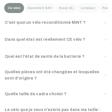
Ce vélo
Garantie & SAV
Essai 15 j
Livraison
Paiem
C'est quoi un vélo reconditionné MINT ?
Dans quel état est réellement CE vélo ?
Quel est l'état de santé de la batterie ?
Quelles pièces ont été changées et lesquelles
sont d'origine ?
Quelle taille de cadre choisir ?
Le vélo que je veux n'existe pas dans ma taille :