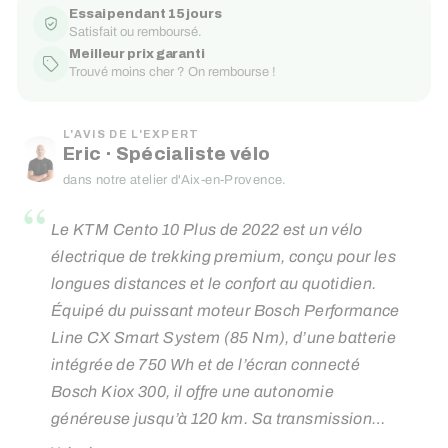
Essai pendant 15 jours
Satisfait ou remboursé.
Meilleur prix garanti
Trouvé moins cher ? On rembourse !
L'AVIS DE L'EXPERT
Eric · Spécialiste vélo
dans notre atelier d'Aix-en-Provence.
“
Le KTM Cento 10 Plus de 2022 est un vélo
électrique de trekking premium, conçu pour les
longues distances et le confort au quotidien.
Équipé du puissant moteur Bosch Performance
Line CX Smart System (85 Nm), d’une batterie
intégrée de 750 Wh et de l’écran connecté
Bosch Kiox 300, il offre une autonomie
généreuse jusqu’à 120 km. Sa transmission
Shimano Deore 10 vitesses, sa fourche