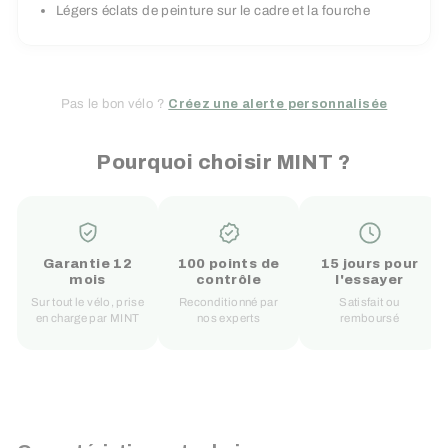
Légers éclats de peinture sur le cadre et la fourche
Pas le bon vélo ?
Créez une alerte personnalisée
Pourquoi choisir MINT ?
Garantie 12
100 points de
15 jours pour
mois
contrôle
l'essayer
Sur tout le vélo, prise
Reconditionné par
Satisfait ou
en charge par MINT
nos experts
remboursé