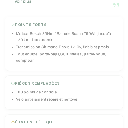
”
Voir plus
suspendue Suntour NCX32- D Air 63 mm et sa
tige de selle suspendue garantissent fluidité et
confort sur tous types de trajets. Idéal pour les
POINTS FORTS
cyclistes urbains, randonneurs longue distance
Moteur Bosch 85Nm / Batterie Bosch 750Wh jusqu'à
et amateurs de technologie e-bike haut de
120 km d'autonomie
gamme.
Transmission Shimano Deore 1x10v, fiable et précis
Tout équipé, porte-bagage, lumières, garde-boue,
compteur
PIÈCES REMPLACÉES
100 points de contrôle
Vélo entièrement réparé et nettoyé
ÉTAT ESTHÉTIQUE