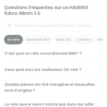
Questions fréquentes sur ce
HAIBIKE
Xduro Allmtn 3.0
RECHERCHER
UNE
QUESTION
Ce vélo
Garantie & SAV
Essai 15 j
Livraison
Paiem
C'est quoi un vélo reconditionné MINT ?
Dans quel état est réellement CE vélo ?
Quelles pièces ont été changées et lesquelles
sont d'origine ?
Le vélo que je veux n'existe pas dans ma taille :