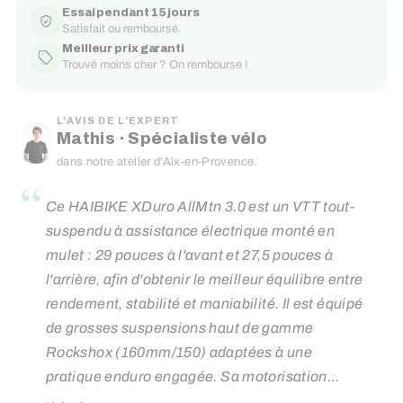
Essai pendant 15 jours
Satisfait ou remboursé.
Meilleur prix garanti
Trouvé moins cher ? On rembourse !
L'AVIS DE L'EXPERT
Mathis · Spécialiste vélo
dans notre atelier d'Aix-en-Provence.
“
Ce HAIBIKE XDuro AllMtn 3.0 est un VTT tout-
suspendu à assistance électrique monté en
mulet : 29 pouces à l'avant et 27,5 pouces à
l'arrière, afin d'obtenir le meilleur équilibre entre
rendement, stabilité et maniabilité. Il est équipé
de grosses suspensions haut de gamme
Rockshox (160mm/150) adaptées à une
pratique enduro engagée. Sa motorisation
Bosch fiable et puissante de 85Nm couplée à