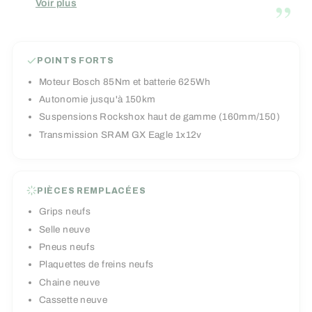
”
Voir plus
une batterie de 625Wh atteignant 150km
d'autonomie vous permettra de dépasser vos
limites en montée comme en descente.
POINTS FORTS
Moteur Bosch 85Nm et batterie 625Wh
Autonomie jusqu'à 150km
Suspensions Rockshox haut de gamme (160mm/150)
Transmission SRAM GX Eagle 1x12v
PIÈCES REMPLACÉES
Grips neufs
Selle neuve
Pneus neufs
Plaquettes de freins neufs
Chaine neuve
Cassette neuve