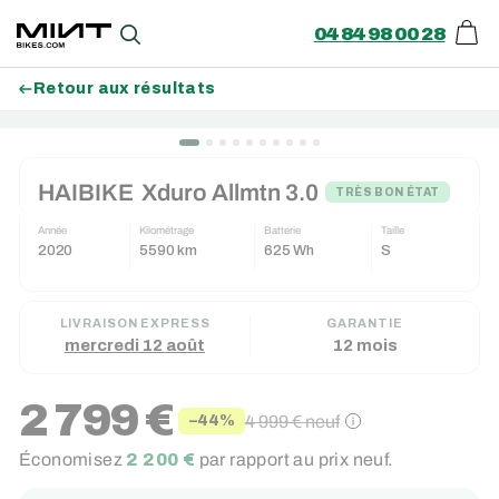
04 84 98 00 28
Pani
Recherche
Retour aux résultats
Passer
au
HAIBIKE
Xduro Allmtn 3.0
contenu
TRÈS BON ÉTAT
Année
Kilométrage
Batterie
Taille
2020
5590 km
625 Wh
S
LIVRAISON EXPRESS
GARANTIE
mercredi 12 août
12 mois
2 799 €
4 999 €
neuf
−44%
Prix
Prix
Économisez
2 200 €
par rapport au prix neuf.
réduit
régulier