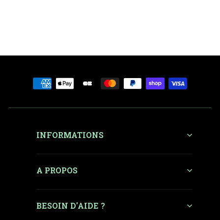
2 199 €
3 250 € neuf
-32%
Prix régulier
Prix réduit
INFORMATIONS
A PROPOS
BESOIN D'AIDE ?