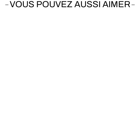
VOUS POUVEZ AUSSI AIMER
Vendu
GIANT
LIV Thrive E+2 Pro
2020
De 1.58m à 1.68m