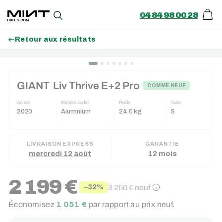
04 84 98 00 28
Pani
Recherche
Retour aux résultats
Passer
au
GIANT
Liv Thrive E+2 Pro
contenu
COMME NEUF
Année
Matière cadre
Poids
Taille
2020
Aluminium
24.0 kg
S
LIVRAISON EXPRESS
GARANTIE
mercredi 12 août
12 mois
2 199 €
3 250 €
neuf
−32%
Prix
Prix
Économisez
1 051 €
par rapport au prix neuf.
réduit
régulier