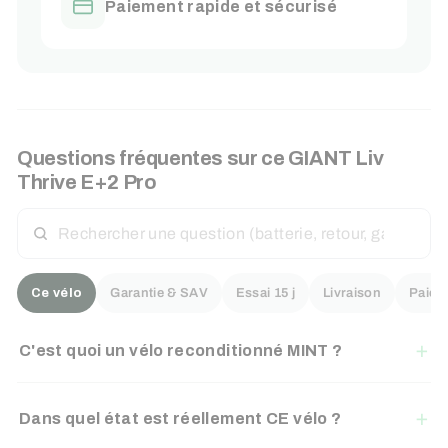
Paiement rapide et sécurisé
Questions fréquentes sur ce
GIANT
Liv
Thrive E+2 Pro
RECHERCHER
UNE
QUESTION
Ce vélo
Garantie & SAV
Essai 15 j
Livraison
Paiem
C'est quoi un vélo reconditionné MINT ?
Dans quel état est réellement CE vélo ?