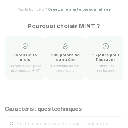
Pas le bon vélo ?
Créez une alerte personnalisée
Pourquoi choisir MINT ?
Garantie 12
100 points de
15 jours pour
mois
contrôle
l'essayer
Sur tout le vélo, prise
Reconditionné par
Satisfait ou
en charge par MINT
nos experts
remboursé
Caractéristiques techniques
RECHERCHER
UNE