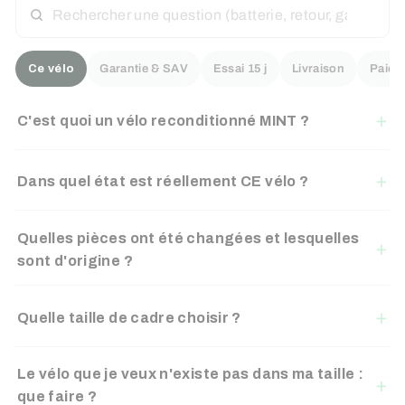
UNE
QUESTION
Ce vélo
Garantie & SAV
Essai 15 j
Livraison
Paiem
C'est quoi un vélo reconditionné MINT ?
Dans quel état est réellement CE vélo ?
Quelles pièces ont été changées et lesquelles
sont d'origine ?
Quelle taille de cadre choisir ?
Le vélo que je veux n'existe pas dans ma taille :
que faire ?