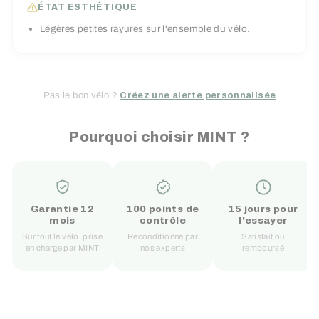
ÉTAT ESTHÉTIQUE
Légères petites rayures sur l'ensemble du vélo.
Pas le bon vélo ?
Créez une alerte personnalisée
Pourquoi choisir MINT ?
Garantie 12
100 points de
15 jours pour
mois
contrôle
l'essayer
Sur tout le vélo, prise
Reconditionné par
Satisfait ou
en charge par MINT
nos experts
remboursé