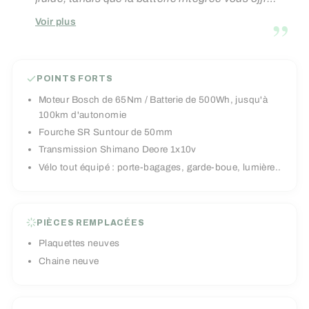
une autonomie généreuse pour rouler l’esprit
”
Voir plus
léger. Entièrement équipé pour l’urbain:
éclairage puissant, garde-boue, porte-bagages,
suspension avant, il est prêt à vous
POINTS FORTS
accompagner, quel que soit le temps.
Moteur Bosch de 65Nm / Batterie de 500Wh, jusqu'à
Stylé, pratique, et prêt à partir : il ne lui manque
100km d'autonomie
plus que vous.
Fourche SR Suntour de 50mm
Transmission Shimano Deore 1x10v
Vélo tout équipé : porte-bagages, garde-boue, lumière..
PIÈCES REMPLACÉES
Plaquettes neuves
Chaine neuve