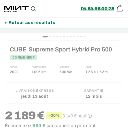
04 84 98 00 28
Pani
Recherche
Retour aux résultats
Passer
au
CUBE
Supreme Sport Hybrid Pro 500
contenu
COMME NEUF
Année
Kilométrage
Batterie
Taille
2022
1096 km
500 Wh
1,55 à 1,62 m
LIVRAISON EXPRESS
GARANTIE
jeudi 13 août
12 mois
2 189 €
3 149 €
neuf
−30%
Prix
Prix
Économisez
960 €
par rapport au prix neuf.
réduit
régulier