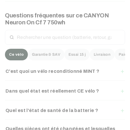
Questions fréquentes sur ce
CANYON
Neuron On Cf 7 750wh
RECHERCHER
UNE
QUESTION
Ce vélo
Garantie & SAV
Essai 15 j
Livraison
Paiem
C'est quoi un vélo reconditionné MINT ?
Dans quel état est réellement CE vélo ?
Quel est l'état de santé de la batterie ?
Quelles pièces ont été changées et lesquelles