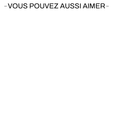
VOUS POUVEZ AUSSI AIMER
Vendu
CANYON
Neuron ON CF 7 750Wh
2023
667km
De 1.75m à 1.83m
Nm
750Wh