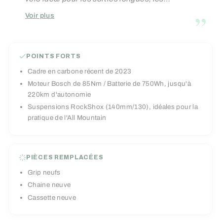
ascensions techniques et les descentes
”
Voir plus
engagées. Avec une autonomie allant jusqu'à
220 km grâce à sa batterie de 750 Wh, il est prêt
à affronter les défis de l'All-Mountain tout en
POINTS FORTS
offrant un maximum de plaisir sur les sentiers.
Cadre en carbone récent de 2023
Moteur Bosch de 85Nm / Batterie de 750Wh, jusqu'à
220km d'autonomie
Suspensions RockShox (140mm/130), idéales pour la
pratique de l'All Mountain
PIÈCES REMPLACÉES
Grip neufs
Chaine neuve
Cassette neuve