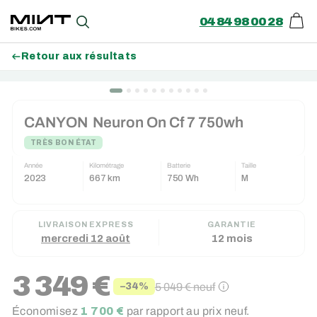
04 84 98 00 28
Pani
Recherche
Retour aux résultats
Passer
BON PLAN (-250€)
au
CANYON
Neuron On Cf 7 750wh
contenu
TRÈS BON ÉTAT
Année
Kilométrage
Batterie
Taille
2023
667 km
750 Wh
M
LIVRAISON EXPRESS
GARANTIE
mercredi 12 août
12 mois
3 349 €
5 049 €
neuf
−34%
Prix
Prix
Économisez
1 700 €
par rapport au prix neuf.
réduit
régulier