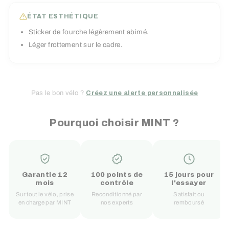
ÉTAT ESTHÉTIQUE
Sticker de fourche légèrement abimé.
Léger frottement sur le cadre.
Pas le bon vélo ?
Créez une alerte personnalisée
Pourquoi choisir MINT ?
Garantie 12
100 points de
15 jours pour
mois
contrôle
l'essayer
Sur tout le vélo, prise
Reconditionné par
Satisfait ou
en charge par MINT
nos experts
remboursé