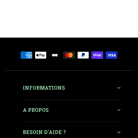
3 349 €
5 049 € neuf
-34%
Prix régulier
Prix réduit
INFORMATIONS
A PROPOS
BESOIN D'AIDE ?