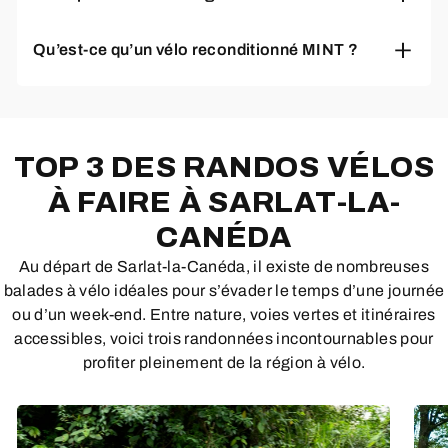
complète. Les vélos neufs sont garantis selon les
de nos experts.
conditions du fabricant, et nos vélos reconditionnés
bénéficient d'une garantie MINT de 12 mois sur les
Qu’est-ce qu’un vélo reconditionné MINT ?
pièces et la main d'œuvre.
TOP 3 DES RANDOS VÉLOS
À FAIRE À SARLAT-LA-
CANÉDA
Au départ de Sarlat-la-Canéda, il existe de nombreuses
balades à vélo idéales pour s’évader le temps d’une journée
ou d’un week-end. Entre nature, voies vertes et itinéraires
accessibles, voici trois randonnées incontournables pour
profiter pleinement de la région à vélo.