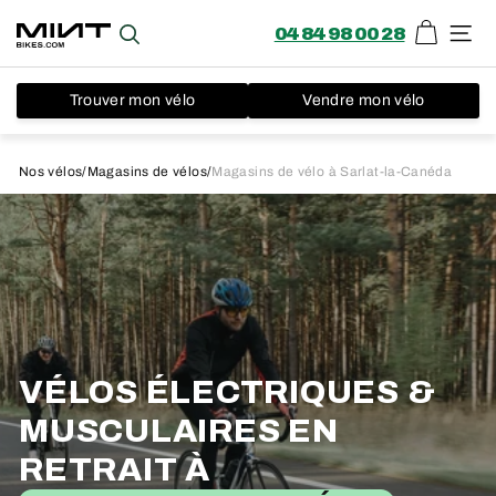
04 84 98 00 28
Panier
Recherche
Navi
Trouver mon vélo
Vendre mon vélo
Passer
au
Nos vélos
/
Magasins de vélos
/
Magasins de vélo à Sarlat-la-Canéda
contenu
VÉLOS ÉLECTRIQUES &
MUSCULAIRES EN
RETRAIT À