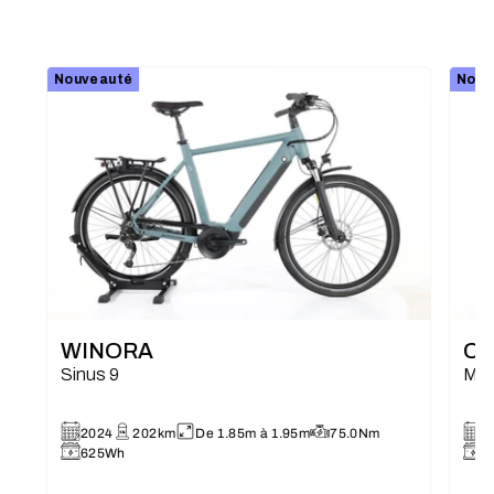
Nouveauté
Nouv
WINORA
C
Sinus 9
Mot
2024
202km
De 1.85m à 1.95m
75.0Nm
2
625Wh
8