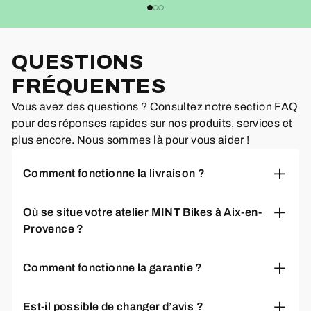
QUESTIONS
FRÉQUENTES
Vous avez des questions ? Consultez notre section FAQ
pour des réponses rapides sur nos produits, services et
plus encore. Nous sommes là pour vous aider !
Comment fonctionne la livraison ?
Nous livrons votre vélo monté, réglé et prêt à rouler,
Où se situe votre atelier MINT Bikes à Aix-en-
directement à votre adresse ou en point relais. Les
Provence ?
délais de livraison varient selon le modèle et la
ville, généralement entre 2 et 7 jours ouvrés. Vous
Notre atelier se situe au 215 rue Paul Langevin
recevrez un suivi complet par e-mail dès
Comment fonctionne la garantie ?
13290 Aix-en-Provence , facilement accessible en
l'expédition.
transports en commun. Vous pouvez venir essayer
Tous nos vélos bénéficient d'une garantie
nos vélos et bénéficier de conseils personnalisés
Est-il possible de changer d’avis ?