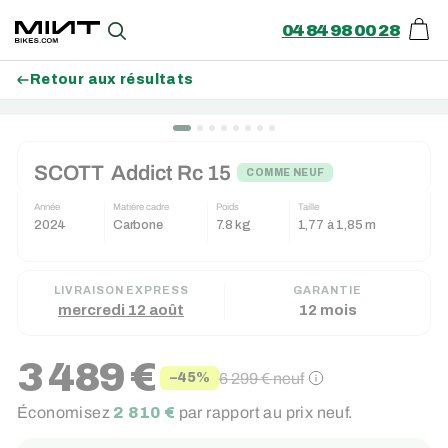
04 84 98 00 28
Pani
Recherche
Retour aux résultats
Passer
au
SCOTT
Addict Rc 15
contenu
COMME NEUF
Année
Matière cadre
Poids
Taille
2024
Carbone
7.8 kg
1,77 à 1,85 m
LIVRAISON EXPRESS
GARANTIE
mercredi 12 août
12 mois
3 489 €
6 299 €
neuf
−45%
Prix
Prix
Économisez
2 810 €
par rapport au prix neuf.
réduit
régulier