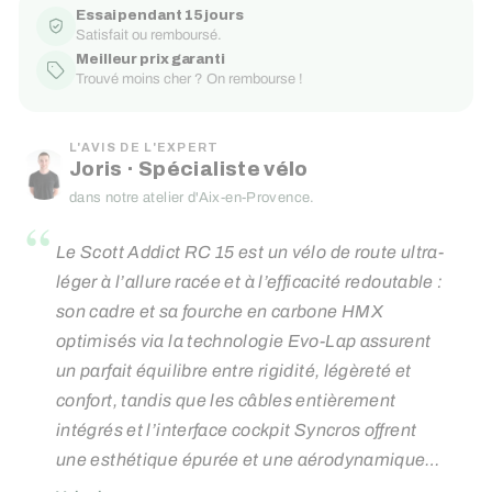
Essai pendant 15 jours
Satisfait ou remboursé.
Meilleur prix garanti
Trouvé moins cher ? On rembourse !
L'AVIS DE L'EXPERT
Joris · Spécialiste vélo
dans notre atelier d'Aix-en-Provence.
“
Le Scott Addict RC 15 est un vélo de route ultra-
léger à l’allure racée et à l’efficacité redoutable :
son cadre et sa fourche en carbone HMX
optimisés via la technologie Evo-Lap assurent
un parfait équilibre entre rigidité, légèreté et
confort, tandis que les câbles entièrement
intégrés et l’interface cockpit Syncros offrent
une esthétique épurée et une aérodynamique
soignée ; équipé d’une transmission