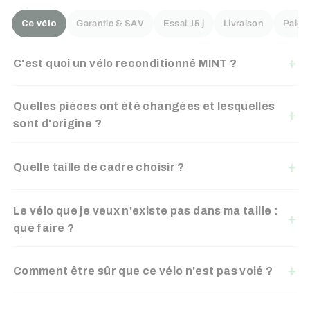
Ce vélo
Garantie & SAV
Essai 15 j
Livraison
Paiem
C'est quoi un vélo reconditionné MINT ?
Quelles pièces ont été changées et lesquelles
sont d'origine ?
Quelle taille de cadre choisir ?
Le vélo que je veux n'existe pas dans ma taille :
que faire ?
Comment être sûr que ce vélo n'est pas volé ?