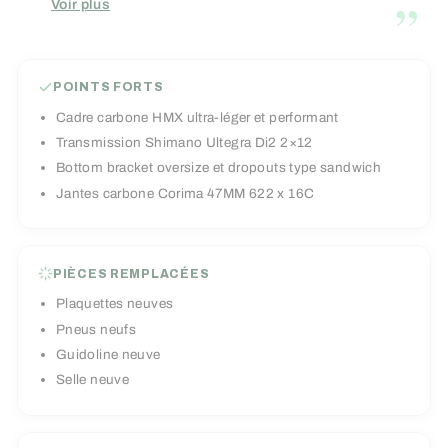
”
Voir plus
électronique Shimano Ultegra Di2 24 vitesses,
de freins à disque hydrauliques, de roues
Corima et de pneus Hutchinson, ce bolide est
POINTS FORTS
prêt à grimper, sprinter et dominer les critériums
Cadre carbone HMX ultra-léger et performant
avec grâce et précision.
Transmission Shimano Ultegra Di2 2×12
Bottom bracket oversize et dropouts type sandwich
Jantes carbone Corima 47MM 622 x 16C
PIÈCES REMPLACÉES
Plaquettes neuves
Pneus neufs
Guidoline neuve
Selle neuve