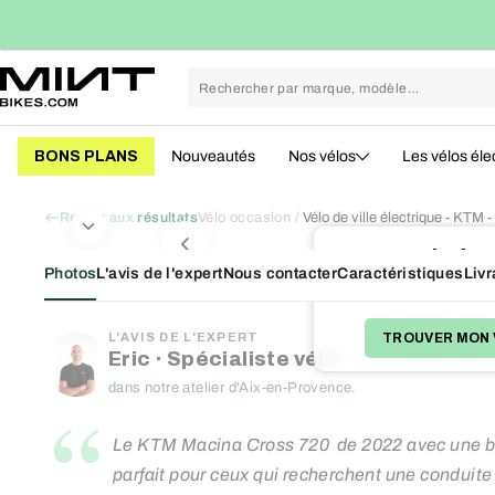
Passer
conomies en moyenne
113kg CO₂ évités vs. neuf
au
contenu
BONS PLANS
Nouveautés
Nos vélos
Les vélos éle
Vélo occasion
Vélo de ville électrique - KT
Retour aux résultats
Victim
Photos
L'avis de l'expert
Nous contacter
Caractéristiques
Livr
Nous avons d'autres bons
TROUVER MON 
L'AVIS DE L'EXPERT
Eric · Spécialiste vélo
dans notre atelier d'Aix-en-Provence.
“
Le KTM Macina Cross 720 de 2022 avec une bat
parfait pour ceux qui recherchent une conduite f