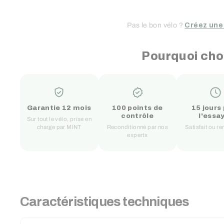
Pas le bon vélo ?
Créez une
Pourquoi cho
Garantie 12 mois
100 points de
15 jours
contrôle
l'essa
Sur tout le vélo, prise en
charge par MINT
Reconditionné par nos
Satisfait ou 
experts
Caractéristiques techniques
RECHERCHER