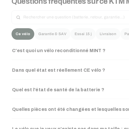
Questions fréquentes sur ce
KTM
RECHERCHER
UNE
QUESTION
Ce vélo
Garantie & SAV
Essai 15 j
Livraison
Pa
C'est quoi un vélo reconditionné MINT ?
Dans quel état est réellement CE vélo ?
Quel est l'état de santé de la batterie ?
Quelles pièces ont été changées et lesquelles son
Le vélo que je veux n'existe pas dans ma taille : q