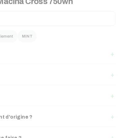
Macina Cross 750wh
iement
MINT
t d'origine ?
ue faire ?