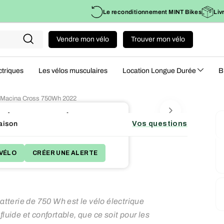
Le reconditionnement MINT Bikes
Liv
Vendre mon vélo
Trouver mon vélo
Recherche
ctriques
Les vélos musculaires
Location Longue Durée
B
M - Macina Cross 750Wh 2022
e de son succès !
aison
Vos questions
 plans qui correspondent à votre besoin.
VÉLO
CRÉER UNE ALERTE
terie de 750 Wh est le vélo électrique
luide et confortable, que ce soit pour les