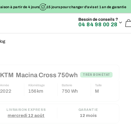
raison à partir de 4 jours
15 jours pour changer d'avis et 1 an de garantie
Besoin de conseils ?
04 84 98 00 28
log
KTM
Macina Cross 750wh
TRÈS BON ÉTAT
Année
Kilométrage
Batterie
Taille
2022
156 km
750 Wh
M
LIVRAISON EXPRESS
GARANTIE
mercredi 12 août
12 mois