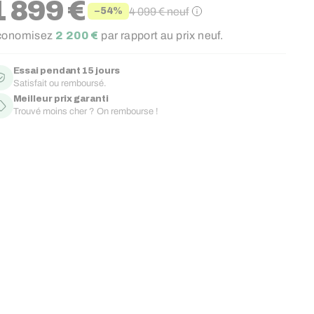
1 899 €
4 099 €
neuf
−54%
ix
ix
conomisez
2 200 €
par rapport au prix neuf.
duit
gulier
Essai pendant 15 jours
Satisfait ou remboursé.
Meilleur prix garanti
Trouvé moins cher ? On rembourse !