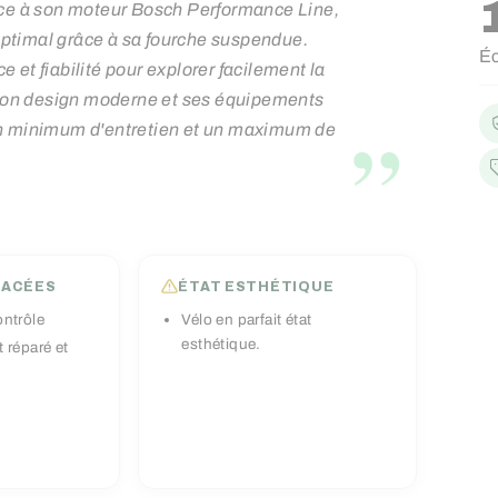
âce à son moteur Bosch Performance Line,
Pr
Pr
 optimal grâce à sa fourche suspendue.
É
ré
ré
et fiabilité pour explorer facilement la
son design moderne et ses équipements
”
un minimum d'entretien et un maximum de
LACÉES
ÉTAT ESTHÉTIQUE
ontrôle
Vélo en parfait état
esthétique.
 réparé et