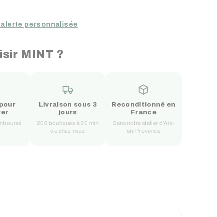
 alerte personnalisée
isir MINT ?
 pour
Livraison sous 3
Reconditionné en
yer
jours
France
remboursé
200 boutiques à 30 min
Dans notre atelier d'Aix-
de chez vous
en-Provence