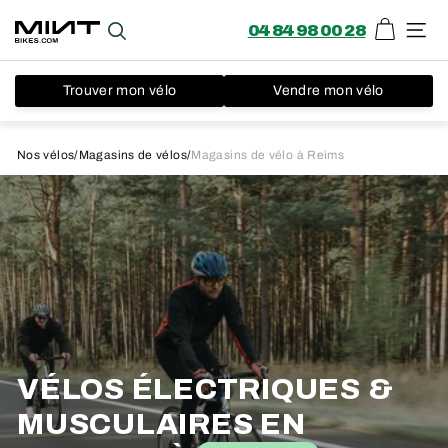
04 84 98 00 28
Panier
Recherche
Navi
Trouver mon vélo
Vendre mon vélo
Passer
au
Nos vélos
/
Magasins de vélos
/
Magasins de vélo à Reims
contenu
VÉLOS ÉLECTRIQUES &
MUSCULAIRES EN