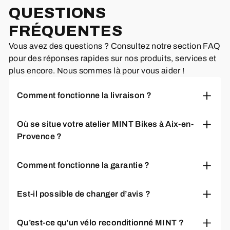
QUESTIONS
FRÉQUENTES
Vous avez des questions ? Consultez notre section FAQ
pour des réponses rapides sur nos produits, services et
plus encore. Nous sommes là pour vous aider !
Comment fonctionne la livraison ?
Nous livrons votre vélo monté, réglé et prêt à rouler,
Où se situe votre atelier MINT Bikes à Aix-en-
directement à votre adresse ou en point relais. Les
Provence ?
délais de livraison varient selon le modèle et la
ville, généralement entre 2 et 7 jours ouvrés. Vous
Notre atelier se situe au 215 rue Paul Langevin
recevrez un suivi complet par e-mail dès
Comment fonctionne la garantie ?
13290 Aix-en-Provence , facilement accessible en
l'expédition.
transports en commun. Vous pouvez venir essayer
Tous nos vélos bénéficient d'une garantie
nos vélos et bénéficier de conseils personnalisés
Est-il possible de changer d’avis ?
complète. Les vélos neufs sont garantis selon les
de nos experts.
conditions du fabricant, et nos vélos reconditionnés
bénéficient d'une garantie MINT de 12 mois sur les
Qu’est-ce qu’un vélo reconditionné MINT ?