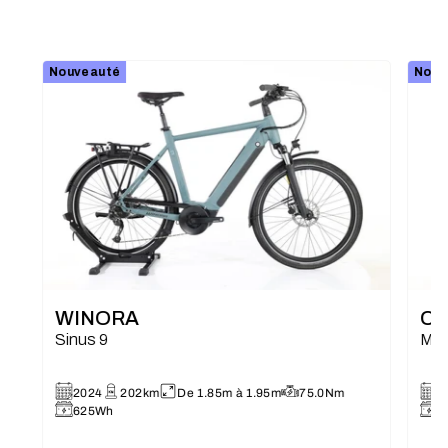
Nouveauté
Nouv
WINORA
C
Sinus 9
Mot
2024
202km
De 1.85m à 1.95m
75.0Nm
2
625Wh
8