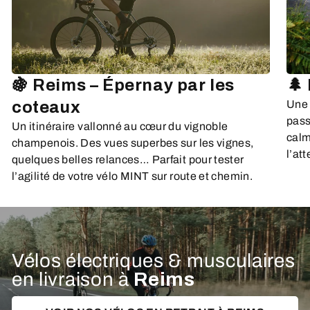
🍇 Reims – Épernay par les
🌲
coteaux
Une 
pass
Un itinéraire vallonné au cœur du vignoble
calme
champenois. Des vues superbes sur les vignes,
l’att
quelques belles relances… Parfait pour tester
l’agilité de votre vélo MINT sur route et chemin.
Vélos électriques & musculaires
en livraison à
Reims