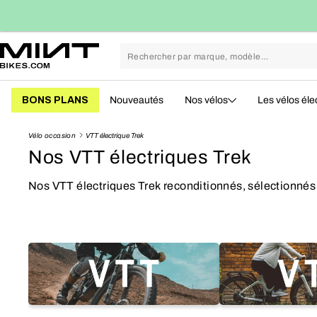
Passer
conomies en moyenne
113kg CO₂ évités vs. neuf
au
contenu
BONS PLANS
Nouveautés
Nos vélos
Les vélos éle
Vélo occasion
VTT électrique Trek
Nos VTT électriques Trek
Nos VTT électriques Trek reconditionnés, sélectionnés 