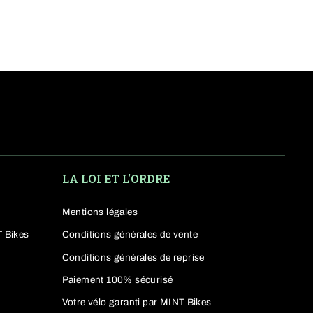
sante et une suspension tout
ion. Comparez avec nos
LA LOI ET L'ORDRE
Mentions légales
rrain. Reconnue pour son
T Bikes
Conditions générales de vente
rformance, confort et
Conditions générales de reprise
Paiement 100% sécurisé
Votre vélo garanti par MINT Bikes