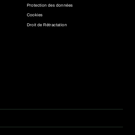
Protection des données
sistance naturelle et réactive.
luminium ou carbone choisi.
Cookies
ongues randonnées, il y a
Droit de Rétractation
k
arge gamme de
VTT électriques
nt largement le marché par leur
ouvrent des besoins bien