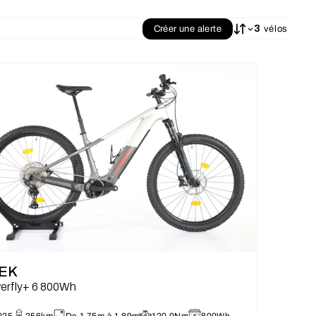
3
Créer une alerte
vélos
EK
erfly+ 6 800Wh