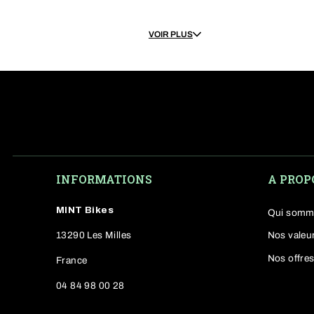
Nos VTT électri
VOIR PLUS
Explorez les VTT électriques Tr
suspendu haut de gamme. Homm
vtt electrique Lapierre recondit
INFORMATIONS
A PROP
Pourquoi choisi
MINT Bikes
Qui somm
Choisir un
VTT électrique Tre
13290 Les Milles
Nos valeu
innovation constante, la marque
Nos offres
France
fiabilité
.
04 84 98 00 28
Voici pourquoi ces modèles se d