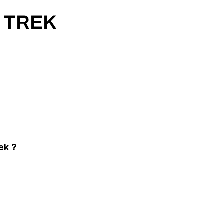
S TREK
ek ?