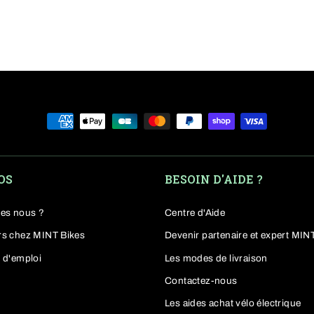
que Trek reconditionnés
ek reconditionnés, robustes et légers, avec une batterie puis
es et femmes apprécient ces modèles en promo et d’occas
ionnés
et les
vtt electrique Rocky Mountain
.
OS
BESOIN D'AIDE ?
r un VTT électrique Trek ?
es nous ?
Centre d'Aide
k
, c’est miser sur l’un des leaders mondiaux du vélo tout-te
rs chez MINT Bikes
Devenir partenaire et expert MIN
 Trek propose des VTT à assistance électrique qui allient
pe
 d'emploi
Les modes de livraison
Contactez-nous
istinguent :
Les aides achat vélo électrique