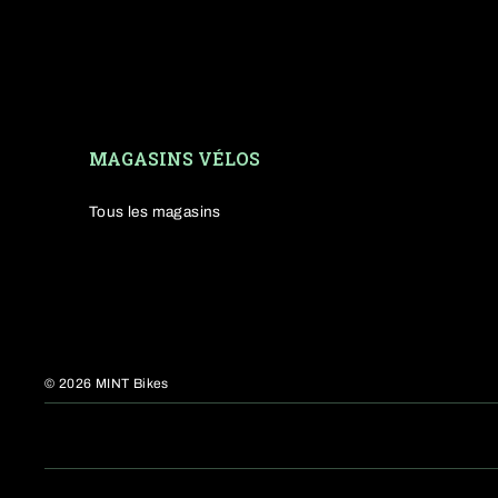
Technologie de pointe :
s
Confort de pilotage :
susp
Polyvalence absolue :
que
toujours un modèle adapté.
Durabilité et éco-concep
MAGASINS VÉLOS
Tous les magasins
Les différents 
La marque Trek est reconnue po
Trek
réputés pour leur fiabilit
popularité et leur efficacité tec
différents, du loisir en forêt à
© 2026 MINT Bikes
La gamme Trek Power