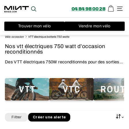
04 84 98 00 28
Panier
Recherche
Navi
Trouver mon vélo
Vendre mon vélo
Passer
Vélo occasion
VTT électrique batterie 750 watts
au
Nos vtt électriques 750 watt d’occasion
contenu
reconditionnés
Des VTT électriques 750W reconditionnés pour des sorties
musclées
Filtrer
Créer une alerte