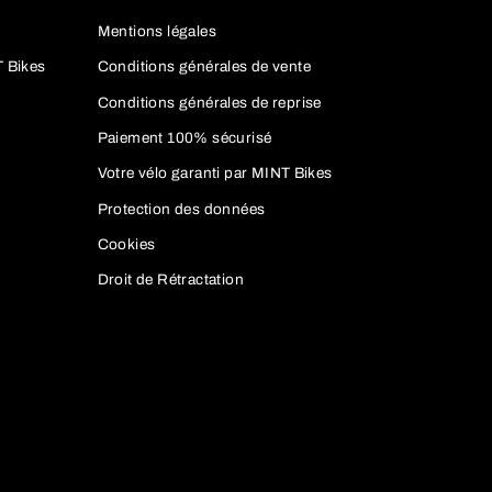
Mentions légales
 ?
T Bikes
Conditions générales de vente
Conditions générales de reprise
ante, tout en étant capable de
Paiement 100% sécurisé
ticulièrement apprécié pour ses
Votre vélo garanti par MINT Bikes
e conduite optimal sur tous
Protection des données
Cookies
Droit de Rétractation
sur des terrains difficiles.
vez choisir le niveau
levées sans être épuisé, tout en