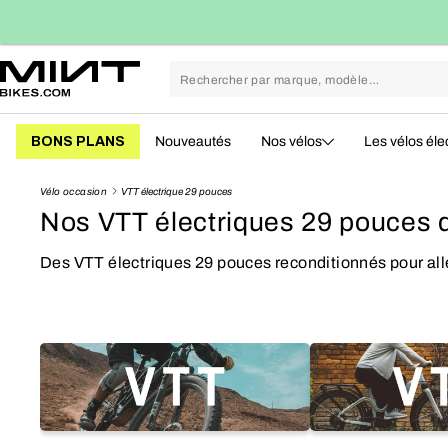
Passer
Jusqu'à 70% moins cher qu'un vélo neuf
165
au
contenu
BONS PLANS
Nouveautés
Nos vélos
Les vélos éle
Vélo occasion
VTT électrique 29 pouces
Nos VTT électriques 29 pouces 
Des VTT électriques 29 pouces reconditionnés pour aller