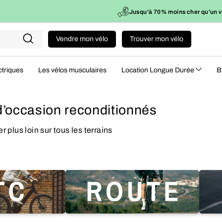
0€ d'économies en moyenne
113kg CO₂ évités vs. neuf
Vendre mon vélo
Trouver mon vélo
Recherche
ctriques
Les vélos musculaires
Location Longue Durée
B
d’occasion reconditionnés
 plus loin sur tous les terrains