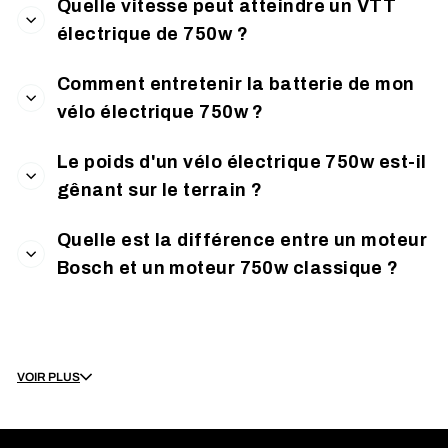
Quelle vitesse peut atteindre un VTT
électrique de 750w ?
Comment entretenir la batterie de mon
vélo électrique 750w ?
Le poids d'un vélo électrique 750w est-il
gênant sur le terrain ?
Quelle est la différence entre un moteur
Bosch et un moteur 750w classique ?
Vélo électrique 750W :
VOIR PLUS
puissance, autonomie et plaisir
au guidon