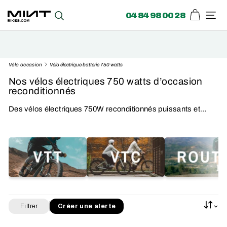
04 84 98 00 28
Panier
Recherche
Navi
Trouver mon vélo
Vendre mon vélo
Passer
Vélo occasion
Vélo électrique batterie 750 watts
au
Nos vélos électriques 750 watts d’occasion
contenu
reconditionnés
Des vélos électriques 750W reconditionnés puissants et
prêts à vous emmener encore plus loin
Filtrer
Créer une alerte