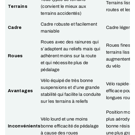
Terrains lisse
Terrains
(convient le mieux aux
routes et les 
terrains accidentés)
Cadre robuste et facilement
Cadre
Cadre léger e
maniable
Roues avec des rainures qui
Roues fines a
s’adaptent au reliefs mais qui
terrains lisses
Roues
adhèrent moins sur la route
augmentent l
et qui nécessite plus de
du vélo
pédalage
Vélo équipé de très bonne
Vélo rapide et
suspensions et d’une grande
Avantages
efficace pour 
stabilité qui facilite la conduite
longues route
sur les terrains à reliefs
Position moins
Vélo lourd et une moins
plus aérodyna
Inconvénients
bonne efficacité de pédalage
bonne résista
à cause des roues
une plus grand