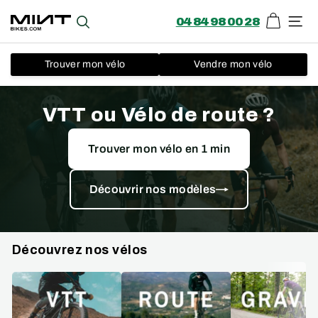
04 84 98 00 28
Panier
Recherche
Navi
Trouver mon vélo
Vendre mon vélo
Passer
au
VTT ou Vélo de route ?
contenu
Trouver mon vélo en 1 min
Découvrir nos modèles
Découvrez nos vélos