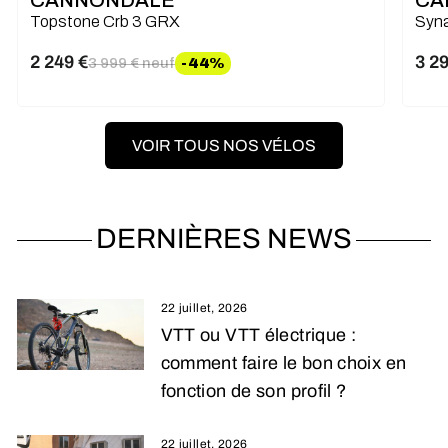
CANNONDALE
CA
Topstone Crb 3 GRX
Syna
2 249 €
3 2
3 999 € neuf
-44%
Prix régulier
Prix réduit
VOIR TOUS NOS VÉLOS
DERNIÈRES NEWS
22 juillet, 2026
VTT ou VTT électrique :
comment faire le bon choix en
fonction de son profil ?
22 juillet, 2026